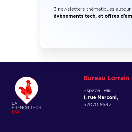
3 newsletters thématiques autour
évènements tech, et offres d’em
Bureau Lorrain
Espace Telis
1, rue Marconi,
57070 Metz