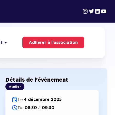
Instagram
Twitter
Linked
YouT
ls
Adhérer à l’association
Détails de l'évènement
Atelier
Le
4 décembre 2025
De
08:30
à
09:30