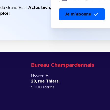
mail
 du Grand Est :
Actus tech,
ploi !
Bureau Champardennais
Nouvel'R
28, rue Thiers,
51100 Reims