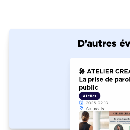
D’autres é
🎤 ATELIER CREA
La prise de paro
public
Atelier
2026-02-10
Amnéville