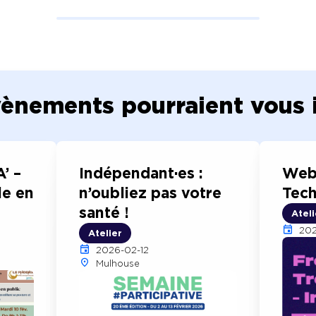
vènements pourraient vous in
’ –
Indépendant·es :
Webi
le en
n’oubliez pas votre
Tech
santé !
Ateli
202
Atelier
2026-02-12
Mulhouse