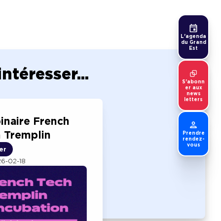
L'agenda
du Grand
Est
téresser...
S'abonn
er aux
news
letters
naire French
 Tremplin
Prendre
rendez-
vous
er
6-02-18