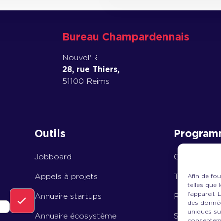
Bureau Champardennais
Nouvel'R
28, rue Thiers,
51100 Reims
Outils
Program
Jobboard
Central
Appels à projets
Tremplin
Afin de fou
telles que
l'appareil.
Annuaire startups
Rise
des donnée
uniques sur
Annuaire écosystème
Scale Up Ex
consenteme